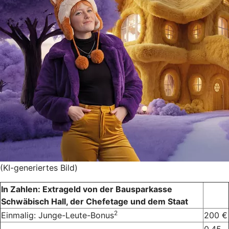
(KI-generiertes Bild)
In Zahlen: Extrageld von der Bausparkasse
Schwäbisch Hall, der Chefetage und dem Staat
2
Einmalig: Junge-Leute-Bonus
200 €