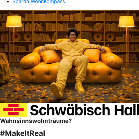
Sparda WohnKompass
Wahnsinnswohnträume?
#MakeItReal